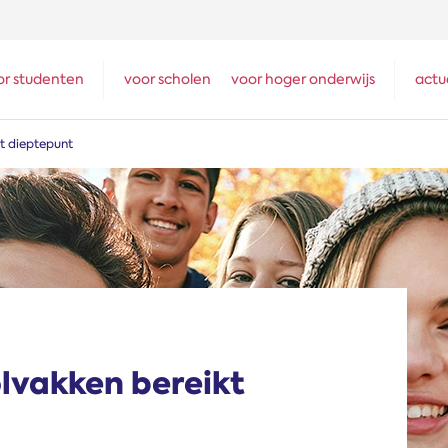
or studenten
voor scholen
voor hoger onderwijs
actu
kt dieptepunt
olvakken bereikt