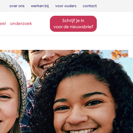
over ons
werken bij
voor ouders
contact
Schrijf je in
eel
onderzoek
voor de nieuwsbrief