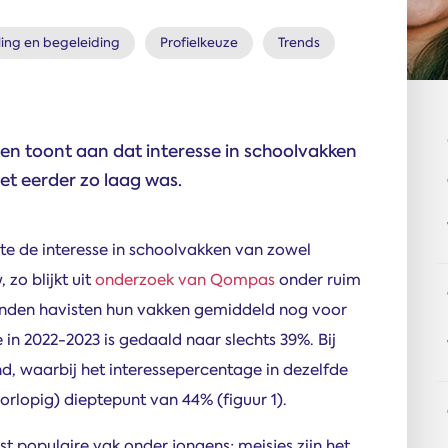
ing en begeleiding
Profielkeuze
Trends
en toont aan dat interesse in schoolvakken
et eerder zo laag was.
te de interesse in schoolvakken van zowel
 zo blijkt uit
onderzoek van Qompas
onder ruim
vonden havisten hun vakken gemiddeld nog voor
e in 2022-2023 is gedaald naar slechts 39%. Bij
nd, waarbij het interessepercentage in dezelfde
rlopig) dieptepunt van 44% (figuur 1).
st populaire vak onder jongens; meisjes zijn het