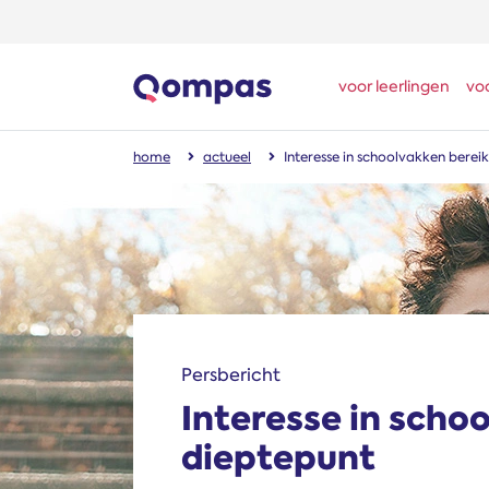
voor leerlingen
vo
home
actueel
Interesse in schoolvakken berei
Persbericht
Interesse in scho
dieptepunt