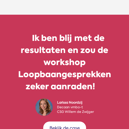
Ik ben blij met de
Di
resultaten en zou de
van
workshop
ee
Loopbaangesprekken
snel
zeker aanraden!
to
Larissa Noordzij
Decaan vmbo-t
CSG Willem de Zwijger
Bekijk de case