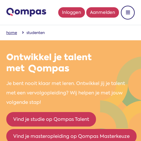
Inloggen
Aanmelden
Toon 
home
studenten
Ontwikkel je talent
met
Je bent nooit klaar met leren. Ontwikkel jij je talent
met een vervolgopleiding? Wij helpen je met jouw
volgende stap!
Vind je studie op Qompas Talent
Vind je masteropleiding op Qompas Masterkeuze