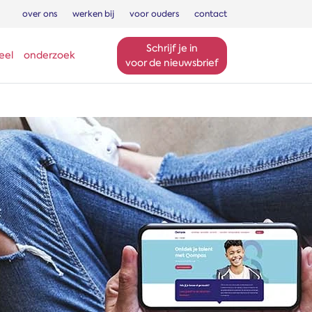
over ons
werken bij
voor ouders
contact
Schrijf je in
eel
onderzoek
voor de nieuwsbrief