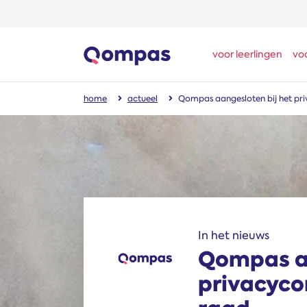
voor leerlingen
vo
home
actueel
Qompas aangesloten bij het pr
In het nieuws
Qompas aa
privacyco