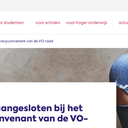
or studenten
voor scholen
voor hoger onderwijs
actu
ivacyconvenant van de VO raad
ngesloten bij het
nvenant van de VO-