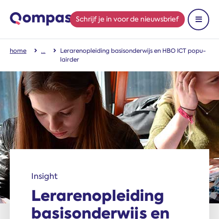
Schrijf je in
voor de nieuwsbrief
Toon 
home
Lerarenoplei­ding basisonderwijs en HBO ICT popu­
lairder
Insight
Lerarenoplei­ding
basisonderwijs en