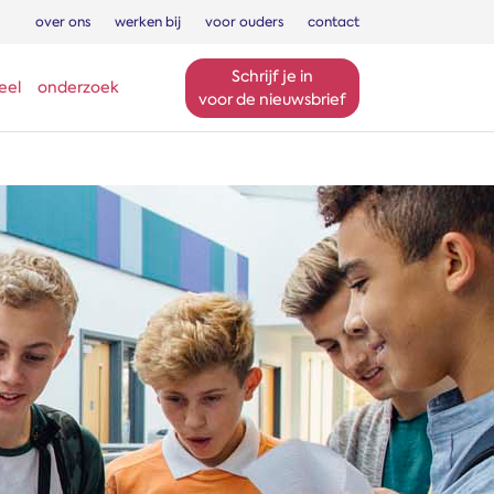
over ons
werken bij
voor ouders
contact
Schrijf je in
eel
onderzoek
voor de nieuwsbrief