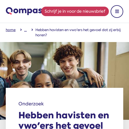
Schrijf je in
voor de nieuwsbrief
Toon 
home
Hebben havisten en vwo'ers het gevoel dat zij erbij
horen?
Onderzoek
Hebben havisten en
vwo'ers het gevoel