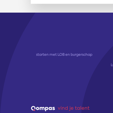
starten met LOB en burgerschap
L
vind je talent