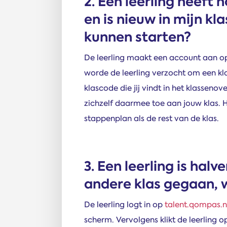
2. Een leerling heef
en is nieuw in mijn kl
kunnen starten?
De leerling maakt een account aan 
worde de leerling verzocht om een klas
klascode die jij vindt in het klassenov
zichzelf daarmee toe aan jouw klas. H
stappenplan als de rest van de klas.
3. Een leerling is hal
andere klas gegaan, 
De leerling logt in op
talent.qompas.n
scherm. Vervolgens klikt de leerling o