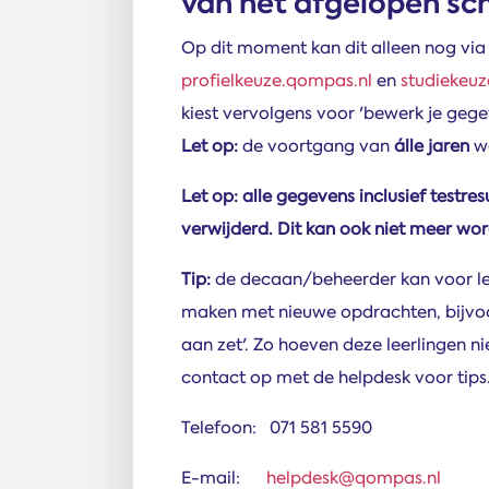
van het afgelopen sc
Op dit moment kan dit alleen nog via
profielkeuze.qompas.nl
en
studiekeu
kiest vervolgens voor 'bewerk je gegev
Let op:
de voortgang van
álle jaren
wo
Let op: alle gegevens inclusief testr
verwijderd. Dit kan ook niet meer 
Tip:
de decaan/beheerder kan voor le
maken met nieuwe opdrachten, bijvoo
aan zet'. Zo hoeven deze leerlingen 
contact op met de helpdesk voor tips
Telefoon: 071 581 5590
E-mail:
helpdesk@qompas.nl