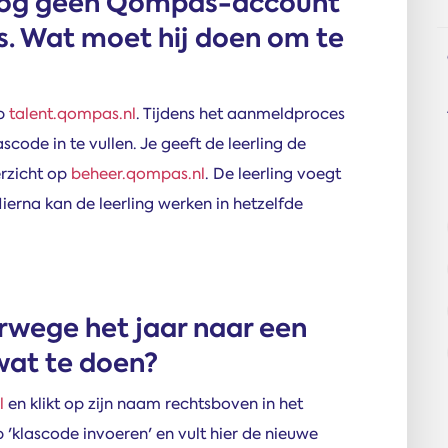
t nog geen Qompas-account
as. Wat moet hij doen om te
op
talent.qompas.nl
. Tijdens het aanmeldproces
code in te vullen. Je geeft de leerling de
erzicht op
beheer.qompas.nl
. De leerling voegt
ierna kan de leerling werken in hetzelfde
verwege het jaar naar een
wat te doen?
l
en klikt op zijn naam rechtsboven in het
p 'klascode invoeren' en vult hier de nieuwe