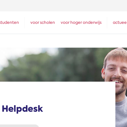
studenten
voor scholen
voor hoger onderwijs
actuee
m Helpdesk