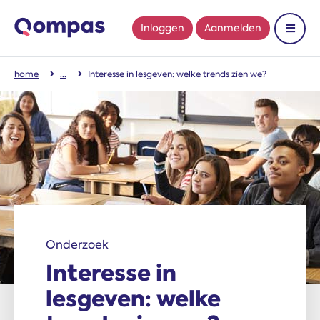
Inloggen
Aanmelden
Toon 
home
Interesse in lesgeven: welke trends zien we?
Onderzoek
Interesse in
lesgeven: welke