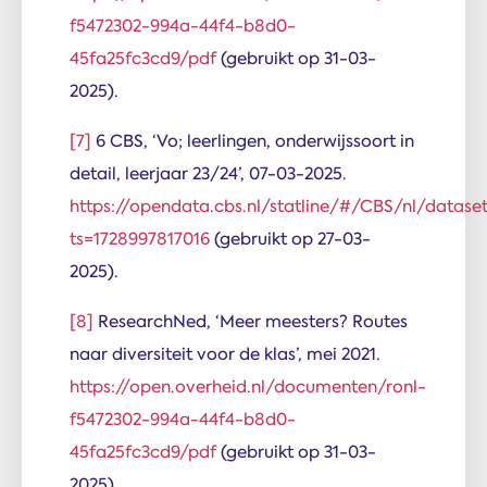
f5472302-994a-44f4-b8d0-
45fa25fc3cd9/pdf
(gebruikt op 31-03-
2025).
[7]
6 CBS, ‘Vo; leerlingen, onderwijssoort in
detail, leerjaar 23/24’, 07-03-2025.
https://opendata.cbs.nl/statline/#/CBS/nl/datas
ts=1728997817016
(gebruikt op 27-03-
2025).
[8]
ResearchNed, ‘Meer meesters? Routes
naar diversiteit voor de klas’, mei 2021.
https://open.overheid.nl/documenten/ronl-
f5472302-994a-44f4-b8d0-
45fa25fc3cd9/pdf
(gebruikt op 31-03-
2025).