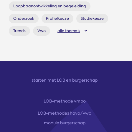
Loopbaanontwikkeling en begeleiding
Onderzoek
Profielkeuze
Studiekeuze
Trends
Vwo
alle thema's
starten met LOB en burgerschap
LOB-methode vmbo
LOB-methodes havo/vwo
module burgerschap