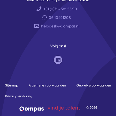
Neem contact op met de helpdesk
+31 (0)71 - 581 55 90
06 10491208
helpdesk@qompas.nl
Volg ons!
Sitemap
Algemene voorwaarden
Gebruiksvoorwaarden
Privacyverklaring
vind je talent
© 2026