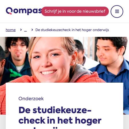
Schrijf je in
voor de nieuwsbrief
Toon 
home
De studiekeuze­check in het hoger onderwijs
Onderzoek
De studiekeuze­
check in het hoger