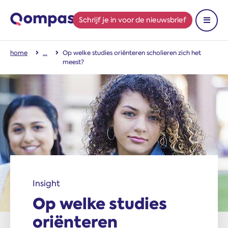
Schrijf je in
voor de nieuwsbrief
Toon 
home
Op welke studies oriënteren scholieren zich het
meest?
Insight
Op welke studies
oriënteren