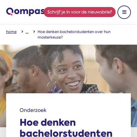
Schrijf je in
voor de nieuwsbrief
Toon 
home
Hoe denken bachelorstudenten over hun
masterkeuze?
Onderzoek
Hoe denken
bachelorstudenten