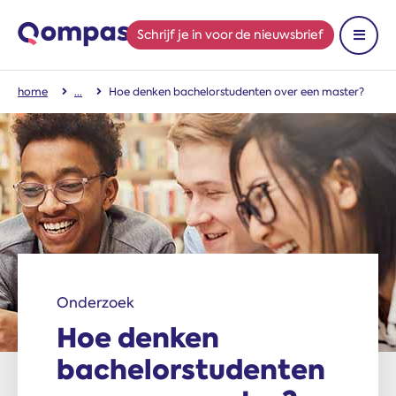
Schrijf je in
voor de nieuwsbrief
Toon 
home
Hoe denken bachelorstudenten over een master?
Onderzoek
Hoe denken
bachelorstudenten