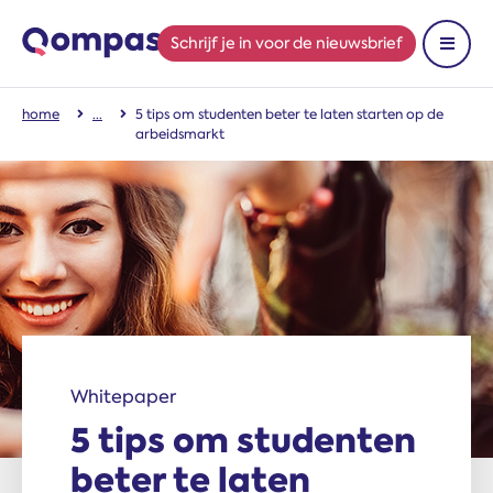
Schrijf je in
voor de nieuwsbrief
Toon 
home
5 tips om studenten beter te laten starten op de
arbeidsmarkt
Whitepaper
5 tips om studenten
beter te laten