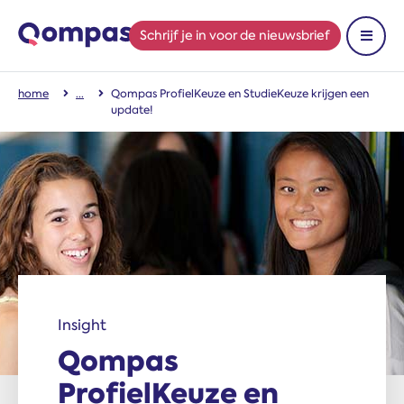
Schrijf je in
voor de nieuwsbrief
Toon 
home
Qompas ProfielKeuze en StudieKeuze krijgen een
update!
Insight
Qompas
ProfielKeuze en