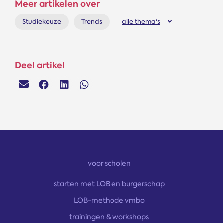
Meer artikelen over
Studiekeuze
Trends
alle thema's
Deel artikel
voor scholen
starten met LOB en burgerschap
LOB-methode vmbo
trainingen & workshops