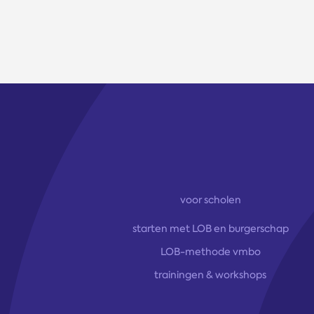
voor scholen
starten met LOB en burgerschap
LOB-methode vmbo
trainingen & workshops