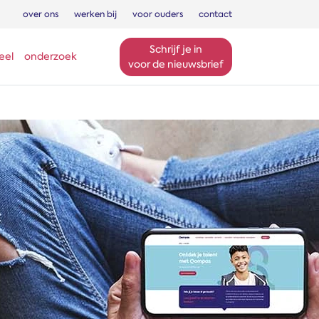
over ons
werken bij
voor ouders
contact
Schrijf je in
eel
onderzoek
voor de nieuwsbrief