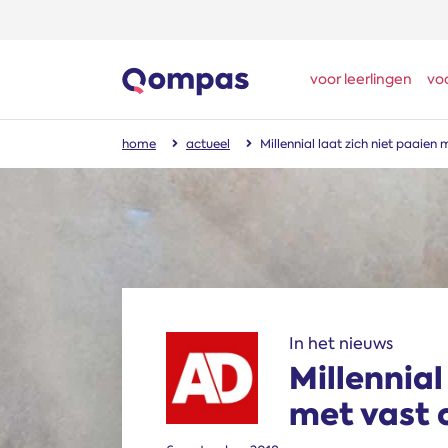
voor leerlingen
vo
home
actueel
Millennial laat zich niet paaien
In het nieuws
Millennial
met vast 