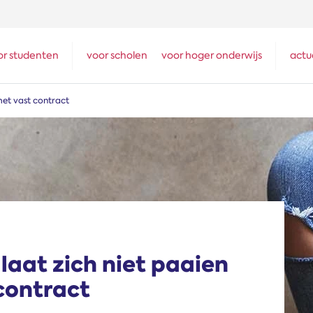
or studenten
voor scholen
voor hoger onderwijs
actu
 met vast contract
 laat zich niet paaien
contract