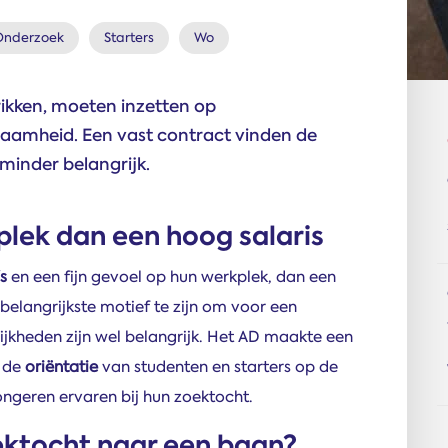
Onderzoek
Starters
Wo
rikken, moeten inzetten op
aamheid. Een vast contract vinden de
minder belangrijk.
plek dan een hoog salaris
s
en een fijn gevoel op hun werkplek, dan een
et belangrijkste motief te zijn om voor een
jkheden zijn wel belangrijk. Het AD maakte een
r de
oriëntatie
van studenten en starters op de
ongeren ervaren bij hun zoektocht.
ektocht naar een baan?