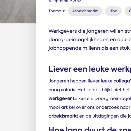
6 september 2018
Thema's:
Arbeidsmarkt
Hbo
Werkgevers die jongeren willen st
doorgroeimogelijkheden en duurz
jobhoppende millennials een stuk 
Liever een leuke werk
Jongeren hebben liever l
euke collega'
hoog
salaris
. Het salaris blijkt niet h
werkgever
te kiezen. Doorgroeimogeli
mooi artikel over ons onderzoek naa
arbeidsmarkt
en de uitdagingen die j
Hoe lang duurt de zo