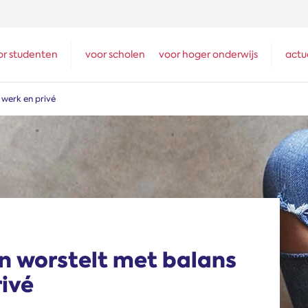
or studenten
voor scholen
voor hoger onderwijs
actu
werk en privé
 worstelt met balans
rivé