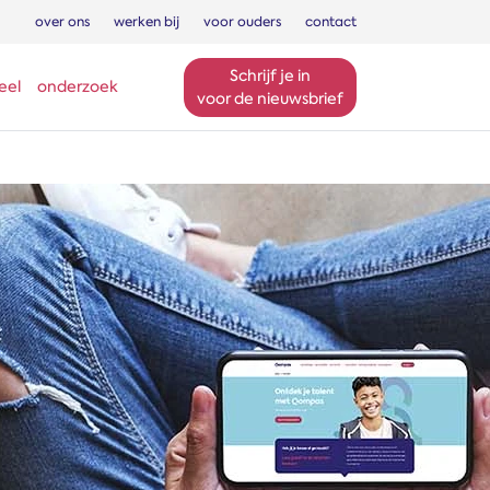
over ons
werken bij
voor ouders
contact
Schrijf je in
eel
onderzoek
voor de nieuwsbrief