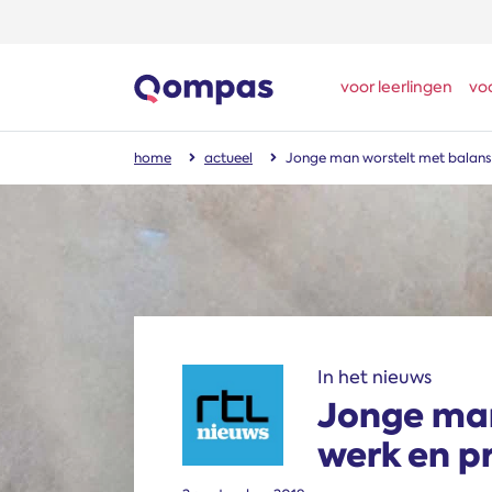
voor leerlingen
vo
home
actueel
Jonge man worstelt met balans 
In het nieuws
Jonge man
werk en p