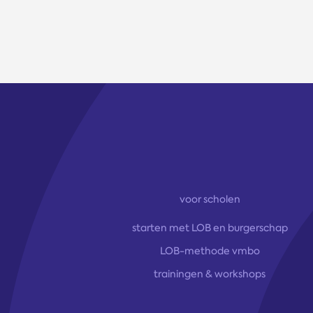
voor scholen
starten met LOB en burgerschap
LOB-methode vmbo
trainingen & workshops