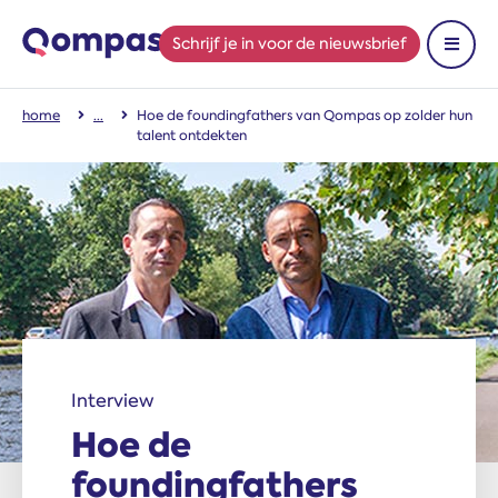
Schrijf je in
voor de nieuwsbrief
Toon 
home
Hoe de foundingfathers van Qompas op zolder hun
talent ontdekten
Interview
Hoe de
foundingfathers