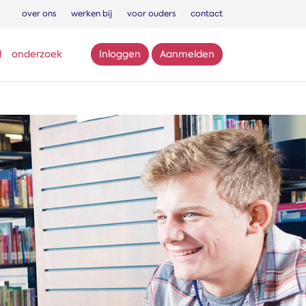
over ons
werken bij
voor ouders
contact
l
onderzoek
Inloggen
Aanmelden