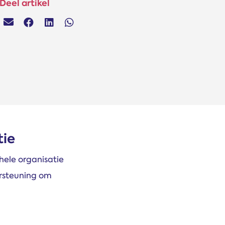
Deel artikel
tie
ele organisatie
rsteuning om