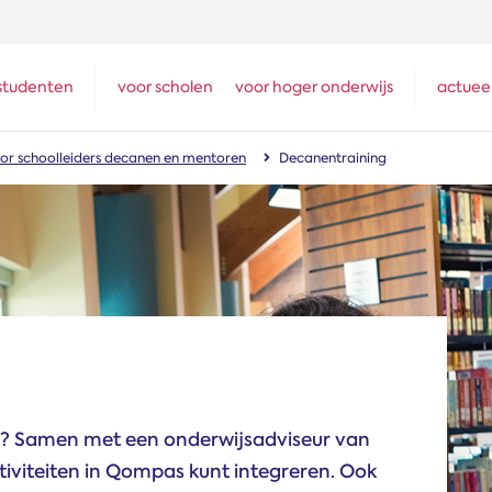
studenten
voor scholen
voor hoger onderwijs
actuee
or schoolleiders decanen en mentoren
Decanen­training
n? Samen met een onderwijsadviseur van
tiviteiten in Qompas kunt integreren. Ook