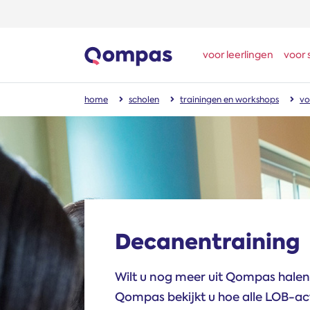
voor leerlingen
voor 
home
scholen
trainingen en workshops
vo
Decanen­training
Wilt u nog meer uit Qompas hale
Qompas bekijkt u hoe alle LOB-ac