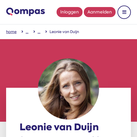
Inloggen
Aanmelden
Toon 
home
Leonie van Duijn
Leonie van Duijn